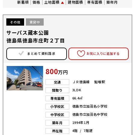
新着順
価格
土地面積
建物面積
専有面積
築年月
その他
賃貸中
サーパス蔵本公園
徳島県徳島市庄町２丁目
まとめて資料請求
お気に入りに追加する
800
万円
ＪＲ徳島線 鮎喰駅
交通
3LDK
間取り
66.4㎡
専有面積
徳島市立加茂名小学校
小学校区
徳島市立加茂名中学校
中学校区
1994年1月
築年月
4階 / 7階建
所在階