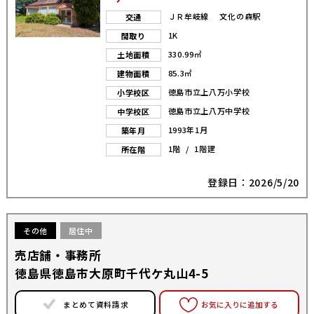
ＪＲ牟岐線 文化の森駅
交通
1K
間取り
330.99㎡
土地面積
85.3㎡
建物面積
徳島市立上八万小学校
小学校区
徳島市立上八万中学校
中学校区
1993年1月
築年月
1階 / 1階建
所在階
登録日：2026/5/20
その他
居住中
売店舗・事務所
徳島県徳島市大原町千代ケ丸山4-5
まとめて資料請求
お気に入りに追加する