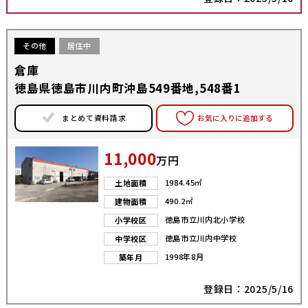
その他
居住中
倉庫
徳島県徳島市川内町沖島549番地,548番1
まとめて資料請求
お気に入りに追加する
11,000
万円
1984.45㎡
土地面積
490.2㎡
建物面積
徳島市立川内北小学校
小学校区
徳島市立川内中学校
中学校区
1998年8月
築年月
登録日：2025/5/16