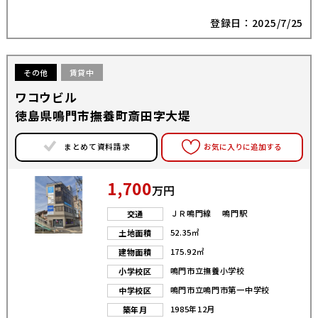
登録日：2025/7/25
その他
賃貸中
ワコウビル
徳島県鳴門市撫養町斎田字大堤
まとめて資料請求
お気に入りに追加する
1,700
万円
ＪＲ鳴門線 鳴門駅
交通
52.35㎡
土地面積
175.92㎡
建物面積
鳴門市立撫養小学校
小学校区
鳴門市立鳴門市第一中学校
中学校区
1985年12月
築年月