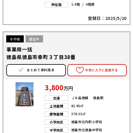
1-4階 / 4階建
所在階
登録日：2025/5/20
その他
居住中
事業用一括
徳島県徳島市幸町３丁目38番
まとめて資料請求
お気に入りに追加する
3,800
万円
ＪＲ高徳線 徳島駅
交通
82.95㎡
土地面積
378.33㎡
建物面積
徳島市立内町小学校
小学校区
徳島市立徳島中学校
中学校区