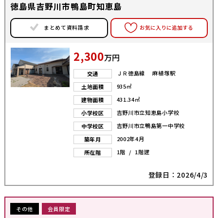
徳島県吉野川市鴨島町知恵島
まとめて資料請求
お気に入りに追加する
2,300
万円
ＪＲ徳島線 麻植塚駅
交通
935㎡
土地面積
431.34㎡
建物面積
吉野川市立知恵島小学校
小学校区
吉野川市立鴨島第一中学校
中学校区
2002年4月
築年月
1階 / 1階建
所在階
登録日：2026/4/3
その他
会員限定