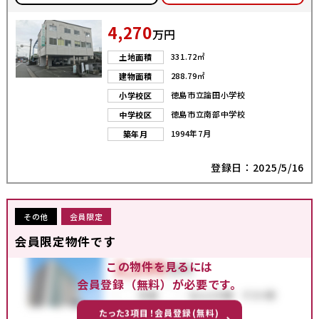
4,270
万円
331.72㎡
土地面積
288.79㎡
建物面積
徳島市立論田小学校
小学校区
徳島市立南部中学校
中学校区
1994年7月
築年月
登録日：2025/5/16
その他
会員限定
会員限定物件です
この物件を見るには
会員登録（無料）が必要です。
たった3項目！会員登録(無料)