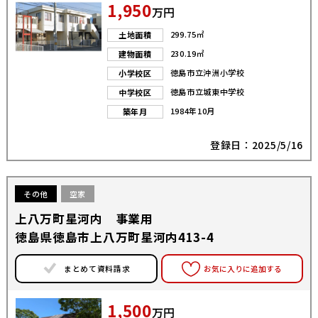
1,950
万円
299.75㎡
土地面積
230.19㎡
建物面積
徳島市立沖洲小学校
小学校区
徳島市立城東中学校
中学校区
1984年10月
築年月
登録日：2025/5/16
その他
空家
上八万町星河内 事業用
徳島県徳島市上八万町星河内413-4
まとめて資料請求
お気に入りに追加する
1,500
万円